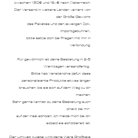
zwischen 1,50€ und 16,-€ nach Österreich.
Der Versand in weitere Länder, variiert von
der Größe/Gewicht
des Paketes und den jeweiligen Zoll-,
Importgebühren.,
bitte setze dich bei Fragen mit mir in
Verbindung.
Für gewöhnlich ist deine Bestellung in 2-5
Werktagen versandfertig.
Bitte hab Verständnis dafür, dass
personalisierte Produkte etwas länger
brauchen, bis sie sich auf dem Weg zu dir
machen.
Sehr gerne kannst du deine Bestellung auch
direkt bei mir
auf der Insel abholen, ich melde mich bei dir,
sobald sie abholbereit ist.
Der Umwelt zuliebe wird deine Ware Großteils