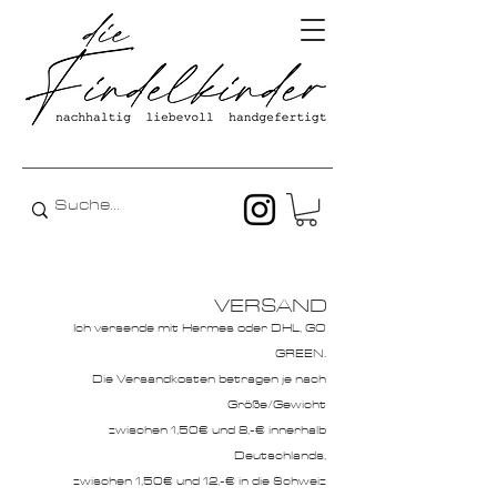
VERSAND
Ich versende mit Hermes oder DHL, GO
GREEN.
Die Versandkosten betragen je nach
Größe/Gewicht
zwischen 1,50€ und 8,-€ innerhalb
Deutschlands,
zwischen 1,50€ und 12,-€ in die Schweiz