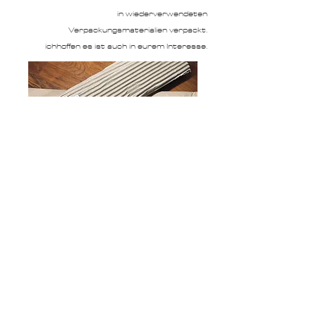
in wiederverwendeten
Verpackungsmaterialien verpackt.
ichhoffen es ist auch in eurem Interesse.
Handarbeit steht für das Besondere.
Meine Produkte können deshalb kleine Abweichungen in Farbe, Muster oder Form haben,
was jedes Findelkind einzigartig macht.
Da ich versuchen möglichst viele Materialen aufzuarbeiten und wieder zu verwenden,
kann ich leider nicht immer genau betiteln um welches Material es sich handelt.
dieFindelkinder@gmx.de