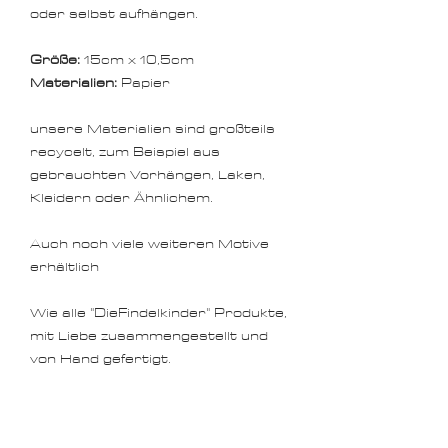
oder selbst aufhängen.
Größe:
15cm x 10,5cm
Materialien:
Papier
unsere Materialien sind großteils
recycelt, zum Beispiel aus
gebrauchten Vorhängen, Laken,
Kleidern oder Ähnlichem.
Auch noch viele weiteren Motive
erhältlich
Wie alle "DieFindelkinder" Produkte,
mit Liebe zusammengestellt und
von Hand gefertigt.