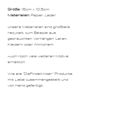
Größe:
15cm x 10,5cm
Materialien:
Papier, Leder
unsere Materialien sind großteils
recycelt, zum Beispiel aus
gebrauchten Vorhängen, Laken,
Kleidern oder Ähnlichem.
Auch noch viele weiteren Motive
erhältlich
Wie alle "DieFindelkinder" Produkte,
mit Liebe zusammengestellt und
von Hand gefertigt.