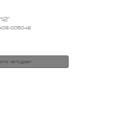
12"
 2409-005042
icht verfügbar