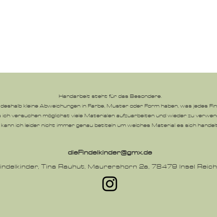
Handarbeit steht für das Besondere.
eshalb kleine Abweichungen in Farbe, Muster oder Form haben, was jedes Find
 ich versuchen möglichst viele Materialen aufzuarbeiten und wieder zu verwen
kann ich leider nicht immer genau betiteln um welches Material es sich handelt
dieFindelkinder@gmx.de
indelkinder,
Tina Rauhut, Maurershorn 2a, 78479 Insel Reic