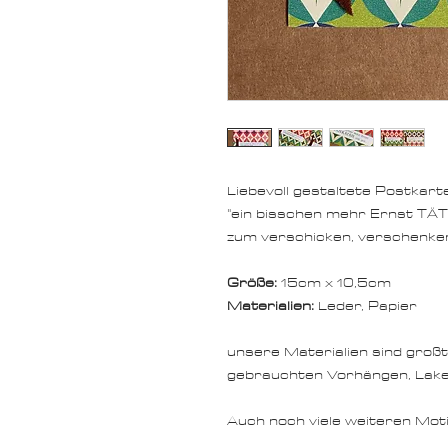
Liebevoll gestaltete Postkarte
"ein bisschen mehr Ernst TÄ
zum verschicken, verschenken
Größe:
15cm x 10,5cm
Materialien:
Leder, Papier
unsere Materialien sind großte
gebrauchten Vorhängen, Laken
Auch noch viele weiteren Moti