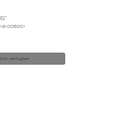
T6"
1912-005001
icht verfügbar