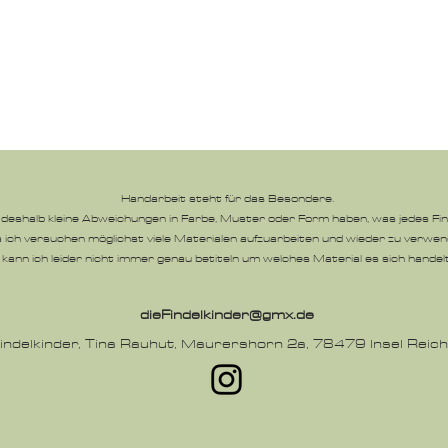
Handarbeit steht für das Besondere.
eshalb kleine Abweichungen in Farbe, Muster oder Form haben, was jedes Find
 ich versuchen möglichst viele Materialen aufzuarbeiten und wieder zu verwen
kann ich leider nicht immer genau betiteln um welches Material es sich handelt
dieFindelkinder@gmx.de
indelkinder,
Tina Rauhut, Maurershorn 2a, 78479 Insel Reic