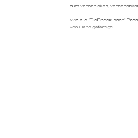
zum verschicken, verschenken
Wie alle "DieFindelkinder" Pr
von Hand gefertigt.