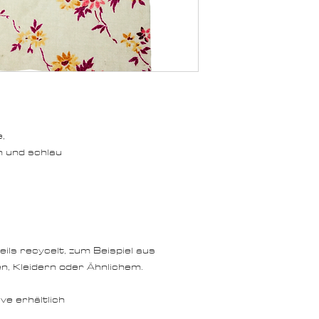
,
n und schlau
ils recycelt, zum Beispiel aus
, Kleidern oder Ähnlichem.
ve erhältlich