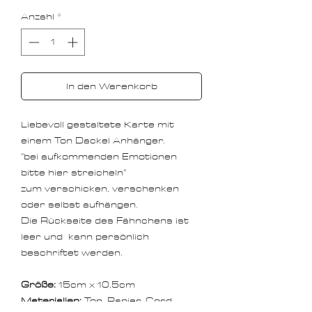
Anzahl
*
In den Warenkorb
Liebevoll gestaltete Karte mit
einem Ton Dackel Anhänger.
"bei aufkommenden Emotionen
bitte hier streicheln"
zum verschicken, verschenken
oder selbst aufhängen.
Die Rückseite des Fähnchens ist
leer und kann persönlich
beschriftet werden.
Größe:
15cm x 10,5cm
Materialien:
Ton, Papier, Cord,