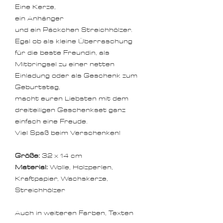
Eine Kerze,
ein Anhänger
und ein Päckchen Streichhölzer.
Egal ob als kleine Überraschung
für die beste Freundin, als
Mitbringsel zu einer netten
Einladung oder als Geschenk zum
Geburtstag,
macht euren Liebsten mit dem
dreiteiligen Geschenkset ganz
einfach eine Freude.
Viel Spaß beim Verschenken!
Größe:
32 x 14 cm
Material:
Wolle, Holzperlen,
Kraftpapier, Wachskerze,
Streichhölzer
Auch in weiteren Farben, Texten